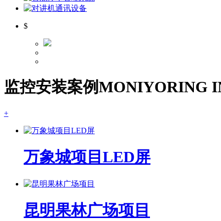
$
监控安装案例
MONIYORING I
+
万象城项目LED屏
昆明果林广场项目